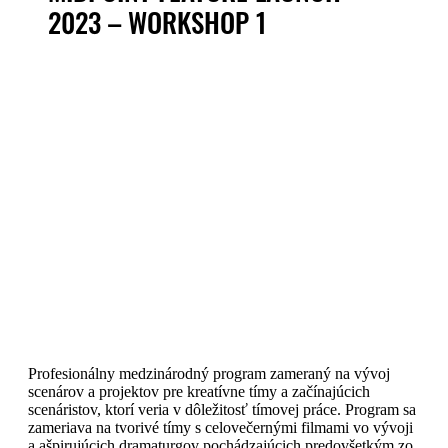
2023 – WORKSHOP 1
Profesionálny medzinárodný program zameraný na vývoj
scenárov a projektov pre kreatívne tímy a začínajúcich
scenáristov, ktorí veria v dôležitosť tímovej práce. Program sa
zameriava na tvorivé tímy s celovečernými filmami vo vývoji
a ašpirujúcich dramaturgov pochádzajúcich predovšetkým zo