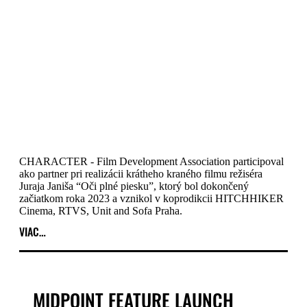
CHARACTER - Film Development Association participoval
ako partner pri realizácii krátheho kraného filmu režiséra
Juraja Janiša “Oči plné piesku”, ktorý bol dokončený
začiatkom roka 2023 a vznikol v koprodikcii HITCHHIKER
Cinema, RTVS, Unit and Sofa Praha.
VIAC…
MIDPOINT FEATURE LAUNCH