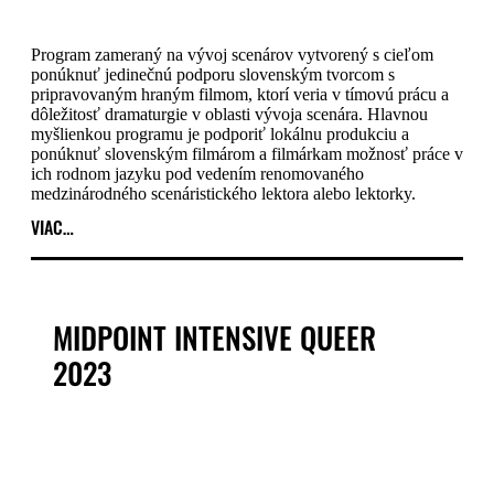
Program zameraný na vývoj scenárov vytvorený s cieľom
ponúknuť jedinečnú podporu slovenským tvorcom s
pripravovaným hraným filmom, ktorí veria v tímovú prácu a
dôležitosť dramaturgie v oblasti vývoja scenára. Hlavnou
myšlienkou programu je podporiť lokálnu produkciu a
ponúknuť slovenským filmárom a filmárkam možnosť práce v
ich rodnom jazyku pod vedením renomovaného
medzinárodného scenáristického lektora alebo lektorky.
VIAC…
MIDPOINT INTENSIVE QUEER
2023