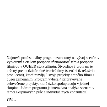
Najnovší profesionálny program zameraný na vývoj scenárov
vytvorený s cieľom podporiť rôznorodosť tém a podporiť
filmárov v QUEER storytellingu. Štvordňový program je
určený pre medzinárodné tvorivé tímy (scenáristi, režiséri a
producenti), ktoré rozvíjajú svoje projekty hraného filmu s
queer zameraním. Program vyberá 4 pripravované
celovečerné projekty, ktoré úzko spolupracujú v jednej
skupine. Jadrom programu je intenzívna analýza scenára v
rámci skupinových prác a individuálnych konzultácií.
VIAC…